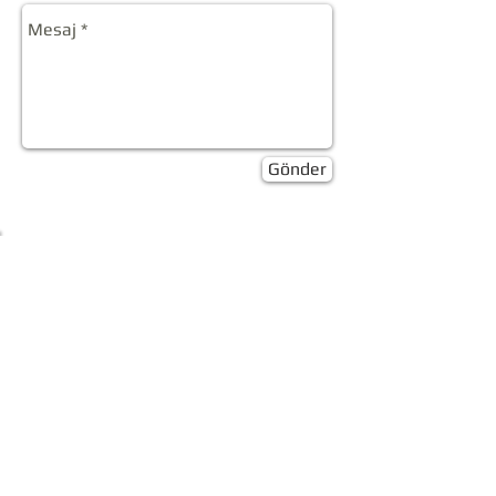
Gönder
+90 (549) 649 81 82
info@hakverdiyapi.com.tr
HAKVERDİ YAPI 2017 | Tüm içerik hakları
saklıdır. | HAKVERDİ YAPI yayınlanan içeriklerde